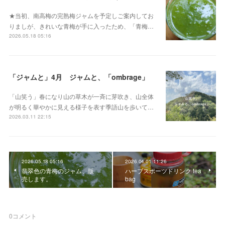
★当初、南高梅の完熟梅ジャムを予定しご案内してお
りましが、きれいな青梅が手に入ったため、「青梅…
2026.05.18 05:16
「ジャムと」4月 ジャムと、「ombrage」
「山笑う」春になり山の草木が一斉に芽吹き、山全体
が明るく華やかに見える様子を表す季語山を歩いて…
2026.03.11 22:15
2026.05.18 05:16
2026.04.01 11:26
翡翠色の青梅のジャム、販
ハーブスポーツドリンク tea
売します。
bag
0
コメント