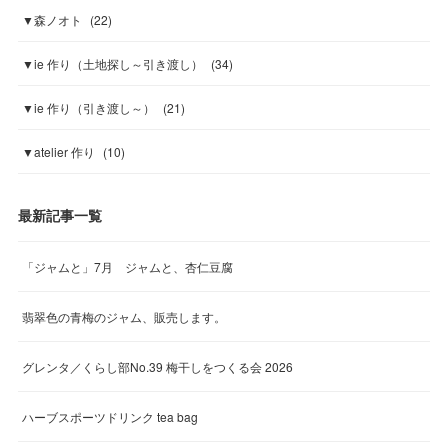
▼森ノオト
(
22
)
▼ie 作り（土地探し～引き渡し）
(
34
)
▼ie 作り（引き渡し～）
(
21
)
▼atelier 作り
(
10
)
最新記事一覧
「ジャムと」7月 ジャムと、杏仁豆腐
翡翠色の青梅のジャム、販売します。
グレンタ／くらし部No.39 梅干しをつくる会 2026
ハーブスポーツドリンク tea bag