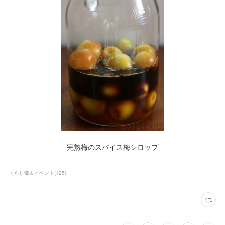
完熟梅のスパイス梅シロップ
くらし部＆イベント
(
125
)