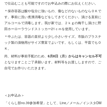
で仕込むことも可能ですのでお申込みの際にお伝えください。
＊保存容器は酸や塩分に強いもの、傷などのないものならＯＫで
す。事前に洗い煮沸消毒などをしてきてください。漬ける直前に
アルコールで消毒します。我が家では、２ｋｇの梅干し漬けに野
田ホーローラウンドストッカー21ｃｍを使用しています。
＊中ぶたは、容器の直径より少し小さいサイズ。市販のプラスチ
ック製の漬物用がサイズ豊富でよいです。もしくは、平皿でもＯ
Ｋ。
尚、材料が事前手配のため、
6月8日（月）からはキャンセル不可
となりますことご了承願います。材料等をお渡ししますので、ご
自宅でお作りいただきます。
＜お申込み＞
「くらし部no.39参加希望」として、Line／メール／インスタDM