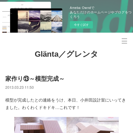
Ameba Owndで
あなただけのホームページやブログをつ
くろう
今すぐ試す
Glänta／グレンタ
家作り⑬～模型完成～
2013.03.23 11:50
模型が完成したとの連絡をうけ、本日、小井田設計室にいってき
ました。わくわくドキドキ…これです！