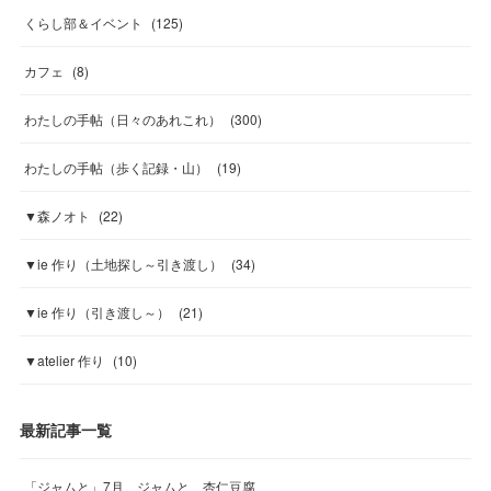
くらし部＆イベント
(
125
)
カフェ
(
8
)
わたしの手帖（日々のあれこれ）
(
300
)
わたしの手帖（歩く記録・山）
(
19
)
▼森ノオト
(
22
)
▼ie 作り（土地探し～引き渡し）
(
34
)
▼ie 作り（引き渡し～）
(
21
)
▼atelier 作り
(
10
)
最新記事一覧
「ジャムと」7月 ジャムと、杏仁豆腐