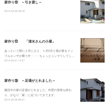
家作り㉜ ～引き渡し～
2014.03.09 06:42
家作り㉛ 「清水さんの小屋」
あっという間に２月に入り、１月2月と我が家をイン
フルエンザが襲う中・・・ちょっとニンマリしてし…
2014.03.01 14:27
家作り㉚ ～足場がとれました～
建設中の家の足場がとれました。外壁の塗装も終わ
り、かなり「家」に近づいてきてます。
2014.02.08 06:01