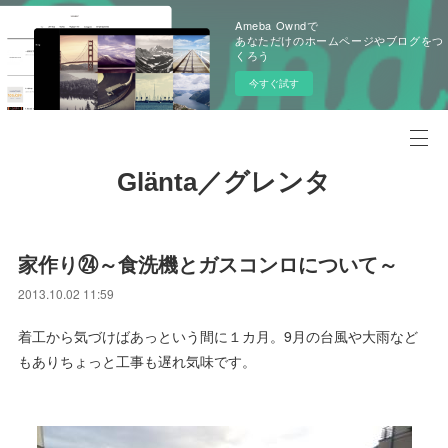
Ameba Owndで
あなただけのホームページやブログをつ
くろう
今すぐ試す
Glänta／グレンタ
家作り㉔～食洗機とガスコンロについて～
2013.10.02 11:59
着工から気づけばあっという間に１カ月。9月の台風や大雨など
もありちょっと工事も遅れ気味です。