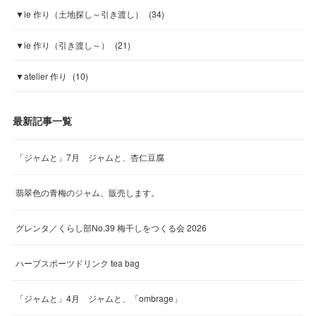
▼ie 作り（土地探し～引き渡し）
(
34
)
▼ie 作り（引き渡し～）
(
21
)
▼atelier 作り
(
10
)
最新記事一覧
「ジャムと」7月 ジャムと、杏仁豆腐
翡翠色の青梅のジャム、販売します。
グレンタ／くらし部No.39 梅干しをつくる会 2026
ハーブスポーツドリンク tea bag
「ジャムと」4月 ジャムと、「ombrage」