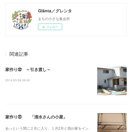
Glänta／グレンタ
まちの小さな集会所
フォロー
関連記事
家作り㉜ ～引き渡し～
2014.03.09 06:42
家作り㉛ 「清水さんの小屋」
あっという間に２月に入り、１月2月と我が家をイン