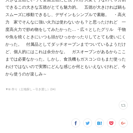
できるこの大きな五徳がとても魅力的。 五徳が大きければ鍋も
スムーズに移動できるし、デザインもシンプルで素敵。 ・高火
力 家でそんなに強い火力は使わないかも？と思ったけれど 一
度高火力で炒め物をしてみたかった…・広々としたグリル 干物
や魚を焼くときにいつも頭がひっかかったりしてとても使いにく
かった。 付属品としてダッチオーブンまでついているようだけ
ど、個人的にはこれは余分かな。 ガスオーブンがあるからここ
までは必要なかった。しかし、食洗機もガスコンロもまだ使った
わけではないので実際にどんな感じか何ともいえないけれど、今
から使うのが楽しみ～
▼ie 作り（土地探し～引き渡し）
(
34
)