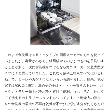
これまで食洗機は４５ｃｍタイプの国産メーカーのものを使って
いましたが、容量が小さく、結局鍋やそのほかのものを手洗いす
ることが多く、次に食洗機をつけるなら海外メーカーの超大型タ
イプに！と思っていました。これなら鍋や五徳もすべてはいるし
ね。で、ミーレやガゲナウなどいろいろ調べました。結果、我が
家ではASCOに決定。決めその手は・・・・平置きのトレー お
玉やカトラリー類をバラバラと置けて便利。（もちろん、他に立
てて洗えるカトラリースタンドもついてます）・乾燥力の強さ
今の食洗機の最大の不満は乾燥が不十分で必ず水分がたくさん残
っていること！その他、容量などはどのメーカーも大容量で大差