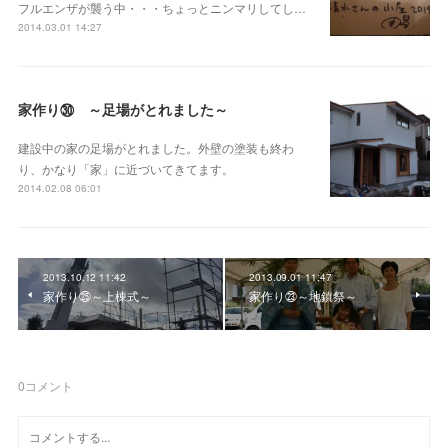
フルエンザが襲う中・・・ちょっとニンマリしてし…
2014.03.01 14:27
家作り㉚ ～足場がとれました～
建設中の家の足場がとれました。外壁の塗装も終わ
り、かなり「家」に近づいてきてます。
2014.02.08 06:01
2013.10.12 11:42
2013.09.01 11:47
家作り㉕～上棟式～
家作り㉓～地鎮祭～
0
コメント