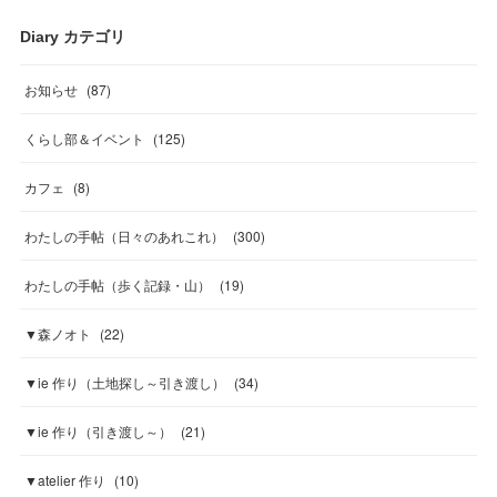
Diary カテゴリ
お知らせ
(
87
)
くらし部＆イベント
(
125
)
カフェ
(
8
)
わたしの手帖（日々のあれこれ）
(
300
)
わたしの手帖（歩く記録・山）
(
19
)
▼森ノオト
(
22
)
▼ie 作り（土地探し～引き渡し）
(
34
)
▼ie 作り（引き渡し～）
(
21
)
▼atelier 作り
(
10
)