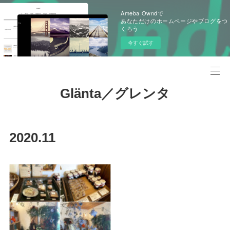
Ameba Owndで
あなただけのホームページやブログをつ
くろう
今すぐ試す
Glänta／グレンタ
2020
.
11