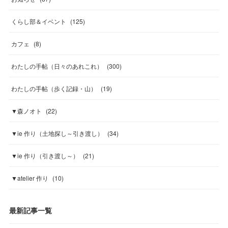
くらし部＆イベント
(
125
)
カフェ
(
8
)
わたしの手帖（日々のあれこれ）
(
300
)
わたしの手帖（歩く記録・山）
(
19
)
▼森ノオト
(
22
)
▼ie 作り（土地探し～引き渡し）
(
34
)
▼ie 作り（引き渡し～）
(
21
)
▼atelier 作り
(
10
)
最新記事一覧