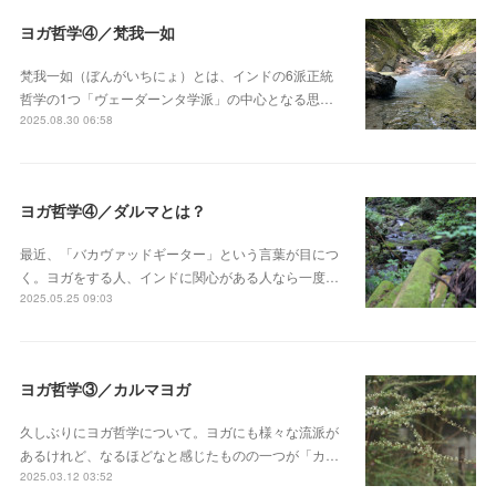
ヨガ哲学④／梵我一如
梵我一如（ぼんがいちにょ）とは、インドの6派正統
哲学の1つ「ヴェーダーンタ学派」の中心となる思…
2025.08.30 06:58
ヨガ哲学④／ダルマとは？
最近、「バカヴァッドギーター」という言葉が目につ
く。ヨガをする人、インドに関心がある人なら一度…
2025.05.25 09:03
ヨガ哲学③／カルマヨガ
久しぶりにヨガ哲学について。ヨガにも様々な流派が
あるけれど、なるほどなと感じたものの一つが「カ…
2025.03.12 03:52