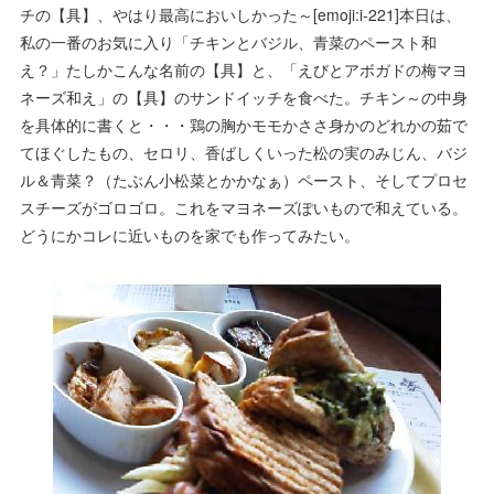
チの【具】、やはり最高においしかった～[emoji:i-221]本日は、
私の一番のお気に入り「チキンとバジル、青菜のペースト和
え？」たしかこんな名前の【具】と、「えびとアボガドの梅マヨ
ネーズ和え」の【具】のサンドイッチを食べた。チキン～の中身
を具体的に書くと・・・鶏の胸かモモかささ身かのどれかの茹で
てほぐしたもの、セロリ、香ばしくいった松の実のみじん、バジ
ル＆青菜？（たぶん小松菜とかかなぁ）ペースト、そしてプロセ
スチーズがゴロゴロ。これをマヨネーズぽいもので和えている。
どうにかコレに近いものを家でも作ってみたい。