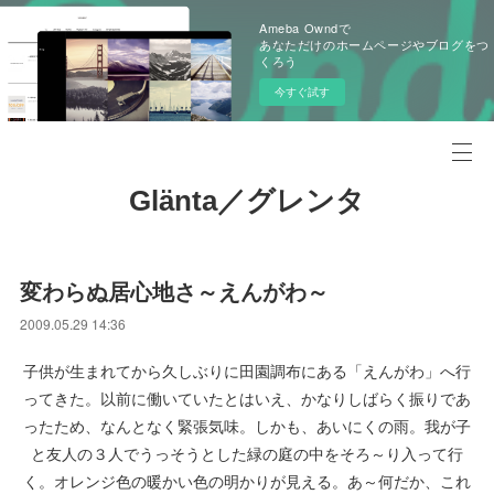
Ameba Owndで
あなただけのホームページやブログをつ
くろう
今すぐ試す
Glänta／グレンタ
変わらぬ居心地さ～えんがわ～
2009.05.29 14:36
子供が生まれてから久しぶりに田園調布にある「えんがわ」へ行
ってきた。以前に働いていたとはいえ、かなりしばらく振りであ
ったため、なんとなく緊張気味。しかも、あいにくの雨。我が子
と友人の３人でうっそうとした緑の庭の中をそろ～り入って行
く。オレンジ色の暖かい色の明かりが見える。あ～何だか、これ