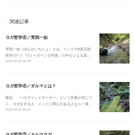
関連記事
ヨガ哲学④／梵我一如
梵我一如（ぼんがいちにょ）とは、インドの6派正統
哲学の1つ「ヴェーダーンタ学派」の中心となる思…
2025.08.30 06:58
ヨガ哲学④／ダルマとは？
最近、「バカヴァッドギーター」という言葉が目につ
く。ヨガをする人、インドに関心がある人なら一度…
2025.05.25 09:03
ヨガ哲学③／カルマヨガ