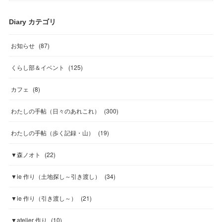
Diary カテゴリ
お知らせ
(
87
)
くらし部＆イベント
(
125
)
カフェ
(
8
)
わたしの手帖（日々のあれこれ）
(
300
)
わたしの手帖（歩く記録・山）
(
19
)
▼森ノオト
(
22
)
▼ie 作り（土地探し～引き渡し）
(
34
)
▼ie 作り（引き渡し～）
(
21
)
▼atelier 作り
(
10
)