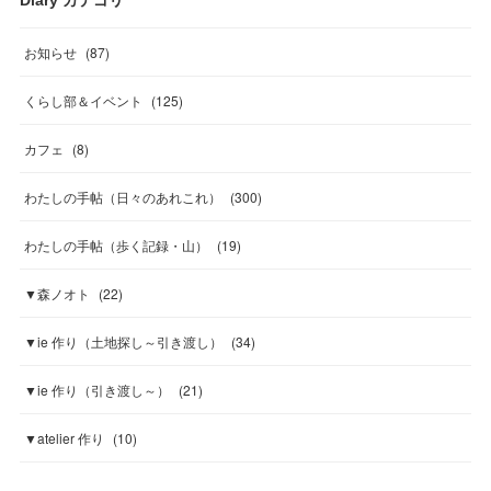
Diary カテゴリ
お知らせ
(
87
)
くらし部＆イベント
(
125
)
カフェ
(
8
)
わたしの手帖（日々のあれこれ）
(
300
)
わたしの手帖（歩く記録・山）
(
19
)
▼森ノオト
(
22
)
▼ie 作り（土地探し～引き渡し）
(
34
)
▼ie 作り（引き渡し～）
(
21
)
▼atelier 作り
(
10
)