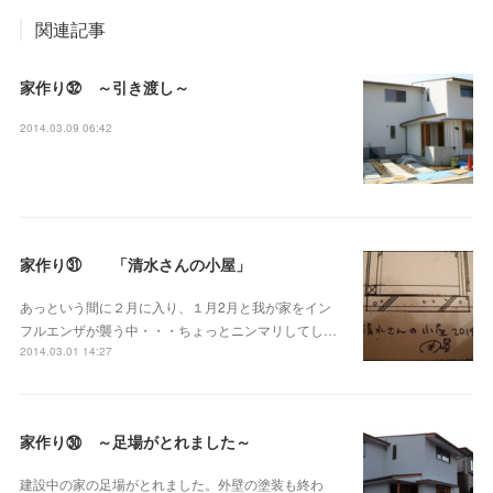
関連記事
家作り㉜ ～引き渡し～
2014.03.09 06:42
家作り㉛ 「清水さんの小屋」
あっという間に２月に入り、１月2月と我が家をイン
フルエンザが襲う中・・・ちょっとニンマリしてし…
2014.03.01 14:27
家作り㉚ ～足場がとれました～
建設中の家の足場がとれました。外壁の塗装も終わ