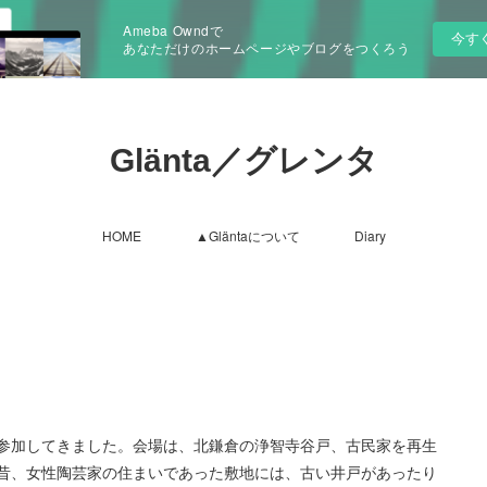
Ameba Owndで
今す
あなただけのホームページやブログをつくろう
Glänta／グレンタ
HOME
▲Gläntaについて
Diary
参加してきました。会場は、北鎌倉の浄智寺谷戸、古民家を再生
昔、女性陶芸家の住まいであった敷地には、古い井戸があったり