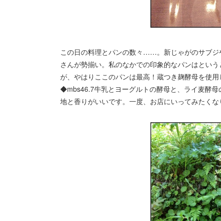
この日の料理とパンの数々……。新じゃがのサブジ
さんが勢揃い。私のなかでの印象的なパンはというと、◆
が、やはりここのパンは最高！蔵つき麹酵母を使用
◆mbs46.7牛乳とヨーグルトの酵母と、ライ麦
地と香りがいいです。一度、お店にいってみたくな