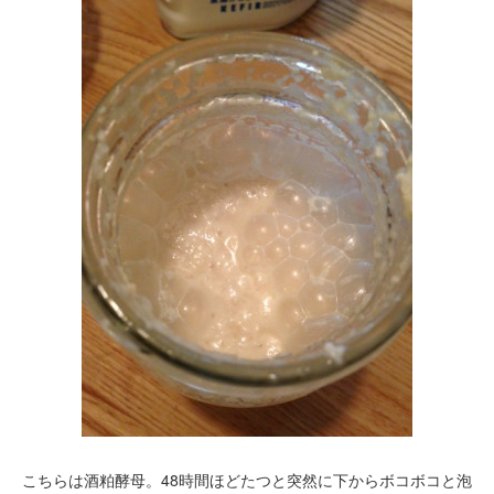
こちらは酒粕酵母。48時間ほどたつと突然に下からボコボコと泡