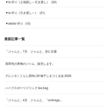
▼ie 作り（土地探し～引き渡し）
(
34
)
▼ie 作り（引き渡し～）
(
21
)
▼atelier 作り
(
10
)
最新記事一覧
「ジャムと」7月 ジャムと、杏仁豆腐
翡翠色の青梅のジャム、販売します。
グレンタ／くらし部No.39 梅干しをつくる会 2026
ハーブスポーツドリンク tea bag
「ジャムと」4月 ジャムと、「ombrage」