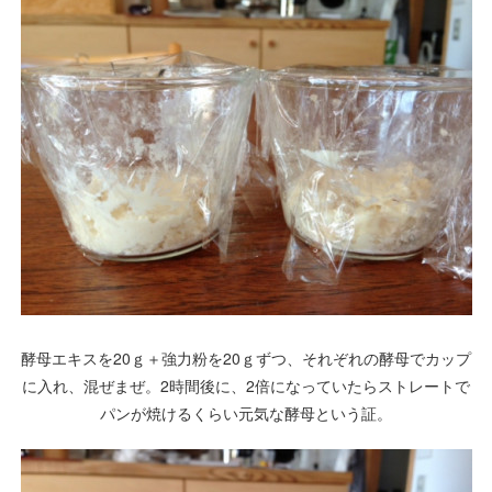
酵母エキスを20ｇ＋強力粉を20ｇずつ、それぞれの酵母でカップ
に入れ、混ぜまぜ。2時間後に、2倍になっていたらストレートで
パンが焼けるくらい元気な酵母という証。