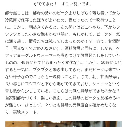
がでてきた！ すごい勢いです。
酵母起こしは、酵母の勢いのピークよりしばらく落ち着いてから
冷蔵庫で保存したほうがよいため、夜だったので一晩待つこと
に。しかし、朝起きてみると、あの勢いはどこへやら。下からフ
ツフツとした小さな泡もかなり弱い。もしかして、ピークを一気
に通り越し、酵母たちは減ってしまったのか！？一方で、甘酒酵
母（写真なくてごめんなさい）。酒粕酵母と同時に、しかも、ケ
フィアヨーグルトウォーマーを巻きつけて酵母起こしをしていた
ものの、48時間たてどもまったく変化なし。しかし、50時間ほど
すると一気に、プクプクと動き出してきた。まだピークは来てい
ない様子なのでこちらも一晩待つことに。さて、朝、甘酒酵母は
良い感じにフツフツと下から泡がでてきており、シュ～ッという
音も瓶から少ししている。こちらは元気な酵母ができたのかな？
自家製酵母づくり、楽しい反面、この酵母のピークを見極めるの
が難しい！ひとまず、２つとも酵母の元気度合を確かめたくな
り、実験スタート。