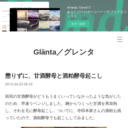
Ameba Owndで
あなただけのホームページやブログをつ
くろう
今すぐ試す
Glänta／グレンタ
懲りずに、甘酒酵母と酒粕酵母起こし
2015.04.23 06:16
前回の甘酒酵母がどうもうまくいっていなかったような気がした
のため、早速リベンジしました。麹からつくった甘酒を再加熱
し、それを元に酵母起こし。ついでに、寺田本家さんの酒粕も残
っていたので、酒粕酵母でも起こししてみました。