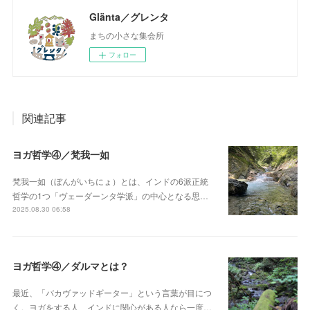
Glänta／グレンタ
まちの小さな集会所
フォロー
関連記事
ヨガ哲学④／梵我一如
梵我一如（ぼんがいちにょ）とは、インドの6派正統
哲学の1つ「ヴェーダーンタ学派」の中心となる思…
2025.08.30 06:58
ヨガ哲学④／ダルマとは？
最近、「バカヴァッドギーター」という言葉が目につ
く。ヨガをする人、インドに関心がある人なら一度…