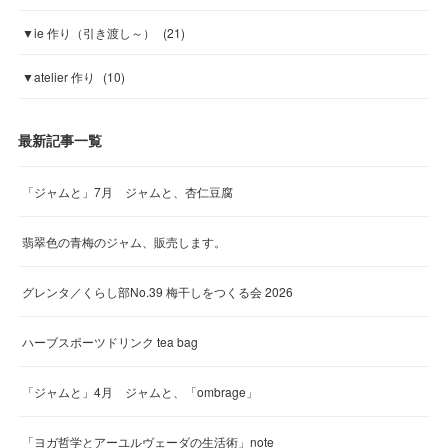
▼ie 作り（引き渡し～）
(
21
)
▼atelier 作り
(
10
)
最新記事一覧
「ジャムと」7月 ジャムと、杏仁豆腐
翡翠色の青梅のジャム、販売します。
グレンタ／くらし部No.39 梅干しをつくる会 2026
ハーブスポーツドリンク tea bag
「ジャムと」4月 ジャムと、「ombrage」
「ヨガ哲学とアーユルヴェーダの生活術」note