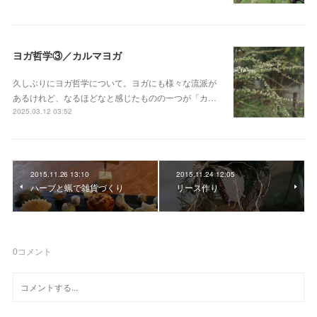
ヨガ哲学③／カルマヨガ
久しぶりにヨガ哲学について。ヨガにも様々な流派が
あるけれど、なるほどなと感じたものの一つが「カ…
2025.03.12 03:52
2015.11.26 13:10
2015.11.24 12:05
ハーブと蝋で雑貨づくり
リース作り
0
コメント