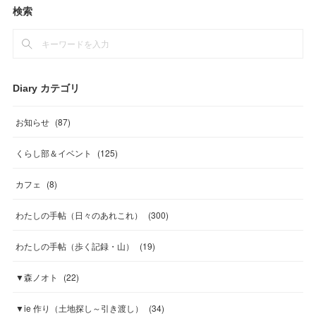
検索
Diary カテゴリ
お知らせ
(
87
)
くらし部＆イベント
(
125
)
カフェ
(
8
)
わたしの手帖（日々のあれこれ）
(
300
)
わたしの手帖（歩く記録・山）
(
19
)
▼森ノオト
(
22
)
▼ie 作り（土地探し～引き渡し）
(
34
)