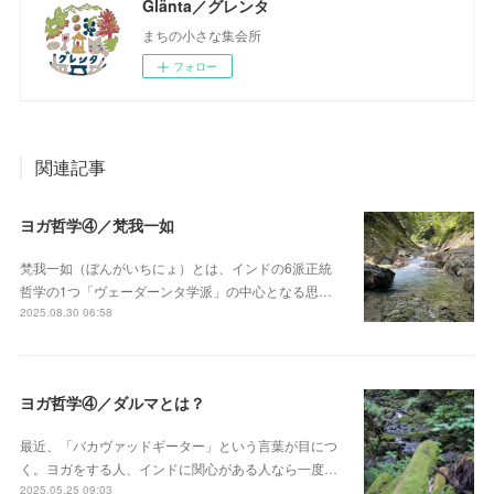
Glänta／グレンタ
まちの小さな集会所
フォロー
関連記事
ヨガ哲学④／梵我一如
梵我一如（ぼんがいちにょ）とは、インドの6派正統
哲学の1つ「ヴェーダーンタ学派」の中心となる思…
2025.08.30 06:58
ヨガ哲学④／ダルマとは？
最近、「バカヴァッドギーター」という言葉が目につ
く。ヨガをする人、インドに関心がある人なら一度…
2025.05.25 09:03