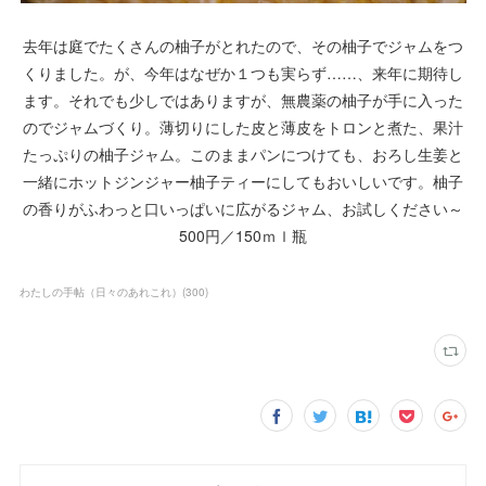
去年は庭でたくさんの柚子がとれたので、その柚子でジャムをつ
くりました。が、今年はなぜか１つも実らず……、来年に期待し
ます。それでも少しではありますが、無農薬の柚子が手に入った
のでジャムづくり。薄切りにした皮と薄皮をトロンと煮た、果汁
たっぷりの柚子ジャム。このままパンにつけても、おろし生姜と
一緒にホットジンジャー柚子ティーにしてもおいしいです。柚子
の香りがふわっと口いっぱいに広がるジャム、お試しください～
500円／150ｍｌ瓶
わたしの手帖（日々のあれこれ）
(
300
)