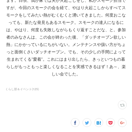
ます。日頃、我が家では夫が火起こしをし、私がスモーク担当で
すが、今回のスモークの会を経て、やはり火起こしからすべてス
モークをしてみたい熱がむくむくと湧いてきました。何度おこな
っても、新たな発見もあるスモーク。スモークの達人になるに
は、やはり、何度も失敗しながらもくり返すことだな、と。参加
者のみなさんは、この会が終わった後、「ダッチオーブン欲しい
熱」にかかっているにちがいない。メンテナンスや扱い方がちょ
っと面倒くさいダッチオーブン。でも、その少しの手間によって
生まれてくる”愛着”。これにはまり出したら、きっといつもの暮
らしがもっともっと楽しくなることを実感できるはず！あ～、楽
しい会でした。
くらし部＆イベント
(
125
)