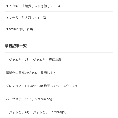
▼ie 作り（土地探し～引き渡し）
(
34
)
▼ie 作り（引き渡し～）
(
21
)
▼atelier 作り
(
10
)
最新記事一覧
「ジャムと」7月 ジャムと、杏仁豆腐
翡翠色の青梅のジャム、販売します。
グレンタ／くらし部No.39 梅干しをつくる会 2026
ハーブスポーツドリンク tea bag
「ジャムと」4月 ジャムと、「ombrage」