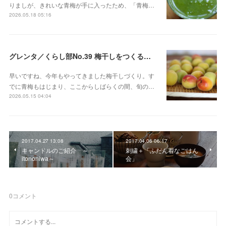
りましが、きれいな青梅が手に入ったため、「青梅…
2026.05.18 05:16
グレンタ／くらし部No.39 梅干しをつくる会 2026
早いですね、今年もやってきました梅干しづくり。す
でに青梅もはじまり、ここからしばらくの間、旬の…
2026.05.15 04:04
2017.04.27 13:08
2017.04.06 06:17
キャンドルのご紹介 ～
刺繍＋「ふだん着なごはん
itononiwa～
会」
0
コメント