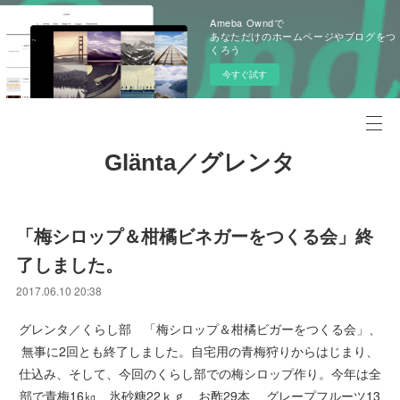
Ameba Owndで
あなただけのホームページやブログをつ
くろう
今すぐ試す
Glänta／グレンタ
「梅シロップ＆柑橘ビネガーをつくる会」終
了しました。
2017.06.10 20:38
グレンタ／くらし部 「梅シロップ＆柑橘ビガーをつくる会」、
無事に2回とも終了しました。自宅用の青梅狩りからはじまり、
仕込み、そして、今回のくらし部での梅シロップ作り。今年は全
部で青梅16㎏、氷砂糖22ｋｇ、お酢29本、 グレープフルーツ13