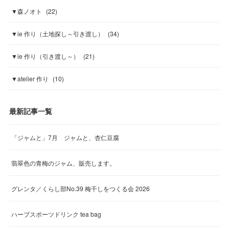
▼森ノオト
(
22
)
▼ie 作り（土地探し～引き渡し）
(
34
)
▼ie 作り（引き渡し～）
(
21
)
▼atelier 作り
(
10
)
最新記事一覧
「ジャムと」7月 ジャムと、杏仁豆腐
翡翠色の青梅のジャム、販売します。
グレンタ／くらし部No.39 梅干しをつくる会 2026
ハーブスポーツドリンク tea bag