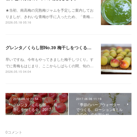
★当初、南高梅の完熟梅ジャムを予定しご案内してお
りましが、きれいな青梅が手に入ったため、「青梅…
2026.05.18 05:16
グレンタ／くらし部No.39 梅干しをつくる会 2026
早いですね、今年もやってきました梅干しづくり。す
でに青梅もはじまり、ここからしばらくの間、旬の…
2026.05.15 04:04
2017.06.10 20:54
2017.06.06 11:19
グレンタ／くらし部 「梅
「季節のハーブウォーター
干しをつくる会 2017」
でつくる、ローション&ミル
クの会」のお知らせ
0
コメント