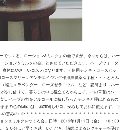
ーでつくる、ローション&ミルク」の会ですが、今回からは、ハー
ローション＆ミルクの会」とさせていただきます。ハーブウォータ
、身体にやさしいコスメになります。＜使用チンキ＞ローズヒッ
用ローズマリー…アンチエイジング作用無農薬ゆず種・・・とろみ
！＜精油＞ラベンダー ローズゼラニウム など～講師より～ハー
人が少し借りて、暮らしの中に役立てるからこそ、その草花はハー
予防…ハーブの力をアルコールに映し取ったチンキと呼ばれるもの
のままの色のlotionは、添加物もゼロ。安心してお肌に使えます。キ
イルの恵みのmilk＊＊＊＊＊＊＊＊＊＊＊＊＊＊＊＊＊＊＊＊＊＊＊
＆ミルクをつくる会」日時：2019年1月11日（金） 10：30
でも、３０分ほど早くお越しいただき、講師によるレクチャーを受け