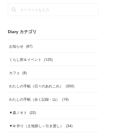
Diary カテゴリ
お知らせ
(
87
)
くらし部＆イベント
(
125
)
カフェ
(
8
)
わたしの手帖（日々のあれこれ）
(
300
)
わたしの手帖（歩く記録・山）
(
19
)
▼森ノオト
(
22
)
▼ie 作り（土地探し～引き渡し）
(
34
)