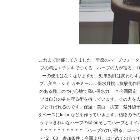
これまで開催してきました「季節のハーブウォータ
ブの精油＋チンキでつくる「ハーブの力が宿る、
ーの使用はなくなりますが、効果効能は変わらず
プ…美白・シミ カモミール…保水月桃…抗酸化作
のある極上のつけ心地で高い保水力 ＊今回限定
ブは自分の身を守る術を持っています。その力を
ブと呼ばれるのです。保湿・美白・抗菌・紫外線
をベースにlotionなどを作っていきます。植物のそ
ラキラきれいなハーブのlotionそしてハーブとオ
＊＊＊＊＊＊＊＊＊＊「ハーブの力が宿る、ローション
－12：00 参加条件：今回より、はじめての方