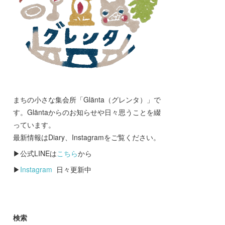
まちの小さな集会所「Glänta（グレンタ）」で
す。Gläntaからのお知らせや日々思うことを綴
っています。
最新情報はDiary、Instagramをご覧ください。
▶公式LINEは
こちら
から
▶
Instagram
日々更新中
検索