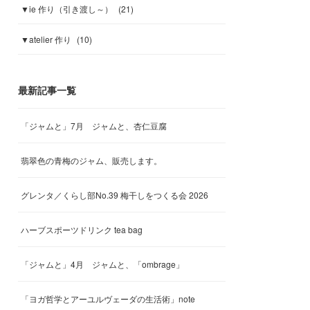
▼ie 作り（引き渡し～）
(
21
)
▼atelier 作り
(
10
)
最新記事一覧
「ジャムと」7月 ジャムと、杏仁豆腐
翡翠色の青梅のジャム、販売します。
グレンタ／くらし部No.39 梅干しをつくる会 2026
ハーブスポーツドリンク tea bag
「ジャムと」4月 ジャムと、「ombrage」
「ヨガ哲学とアーユルヴェーダの生活術」note