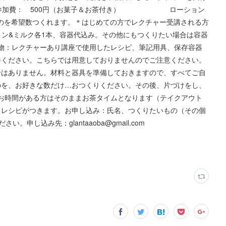
す。参加費： 500円（お菓子＆お茶付き） ローション
しいものを希望数つくれます。＊はじめての方でレクチャー受講される方
ョン&ミルク各1本、容器代込み。その他にもつくりたい場合は容器
物：レクチャーあり講座で使用したレシピ、筆記用具、保存容器
参ください。こちらでは用意しておりませんのでご注意ください。
ーはありません。材料と器具を準備しておきますので、すべてご自
のを、お好きな数だけ…おつくりください。その後、片づけをし、
お時間がある方はそのままお茶タイムとなります（テイクアウト
とレシピがつきます。お申し込み：氏名、つくりたいもの（その個
申し込み先：glantaaoba@gmail.com