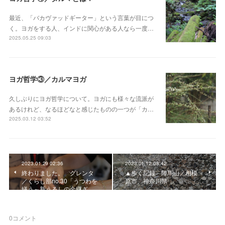
最近、「バカヴァッドギーター」という言葉が目につ
く。ヨガをする人、インドに関心がある人なら一度…
2025.05.25 09:03
ヨガ哲学③／カルマヨガ
久しぶりにヨガ哲学について。ヨガにも様々な流派が
あるけれど、なるほどなと感じたものの一つが「カ…
2025.03.12 03:52
2023.01.29 02:36
2023.01.12 08:42
終わりました。 グレンタ
▲歩く記録 陣馬山／相模
／くらし部no.30「うつわを
原市、神奈川県
繕う～新うるしの金継ぎ…
0
コメント