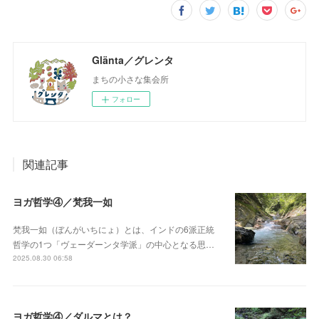
Glänta／グレンタ
まちの小さな集会所
フォロー
関連記事
ヨガ哲学④／梵我一如
梵我一如（ぼんがいちにょ）とは、インドの6派正統
哲学の1つ「ヴェーダーンタ学派」の中心となる思…
2025.08.30 06:58
ヨガ哲学④／ダルマとは？