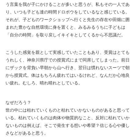
う言葉を我が子にかけることが多いと思うが、私もその一人であ
り、いつも子ども達の時間ドロボウをしているなと感じている。
それが、子どものワークショップへ行くと先生の存在や田畑に囲
まれた豊かな自然環境に身を置くと、みるみるうちに子どもは
「自分の時間」を取り戻しイキイキとしてくるから不思議だ。
こうした感覚を親として実感していたこともあり、受賞はとても
うれしく、神奈川県庁での授賞式にまで同席してしまった。前日
にザックを背負い早朝から山へ行き、翌日は慣れないスーツで朝
から授賞式。体はもちろん疲れてはいるけれど、なんだか心地良
い疲れ。むしろ、晴れ晴れとしている。
なぜだろう？
世の中には枯れていくものと枯れていかないものがあると思って
いる。枯れていくものは肉体や物質的なこと、反対に枯れていか
ないものは例えば、そこで発生する想いや希望？信じる心や優し
さなどがあると思う。