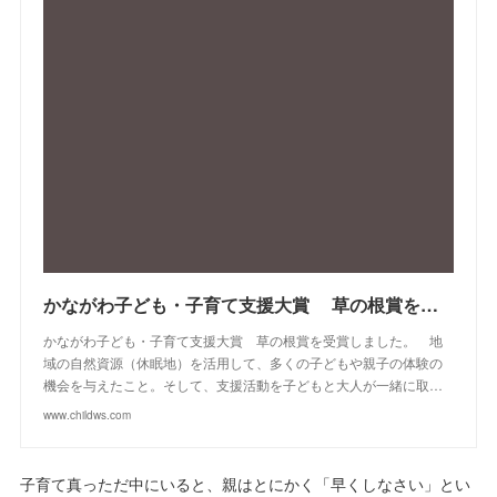
かながわ子ども・子育て支援大賞 草の根賞を受賞しました。
かながわ子ども・子育て支援大賞 草の根賞を受賞しました。 地
域の自然資源（休眠地）を活用して、多くの子どもや親子の体験の
機会を与えたこと。そして、支援活動を子どもと大人が一緒に取…
www.childws.com
子育て真っただ中にいると、親はとにかく「早くしなさい」とい