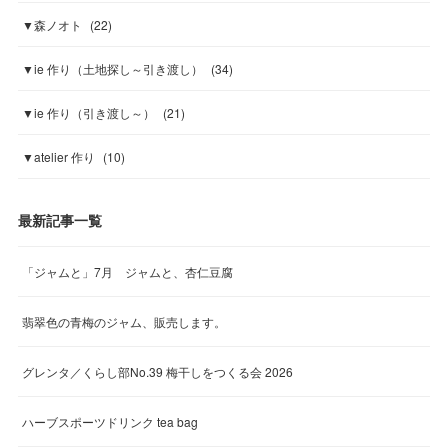
▼森ノオト
(
22
)
▼ie 作り（土地探し～引き渡し）
(
34
)
▼ie 作り（引き渡し～）
(
21
)
▼atelier 作り
(
10
)
最新記事一覧
「ジャムと」7月 ジャムと、杏仁豆腐
翡翠色の青梅のジャム、販売します。
グレンタ／くらし部No.39 梅干しをつくる会 2026
ハーブスポーツドリンク tea bag