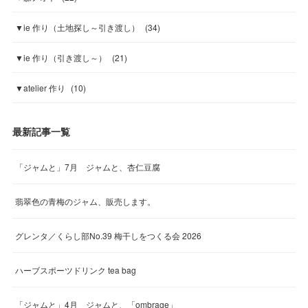
▼ie 作り（土地探し～引き渡し）
(
34
)
▼ie 作り（引き渡し～）
(
21
)
▼atelier 作り
(
10
)
最新記事一覧
「ジャムと」7月 ジャムと、杏仁豆腐
翡翠色の青梅のジャム、販売します。
グレンタ／くらし部No.39 梅干しをつくる会 2026
ハーブスポーツドリンク tea bag
「ジャムと」4月 ジャムと、「ombrage」