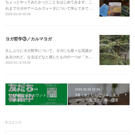
ちょっとやってみたかったことをはじめてみます。こ
れまでヨガやアーユルヴェーダについて学んできて…
2026.02.05 02:36
ヨガ哲学③／カルマヨガ
久しぶりにヨガ哲学について。ヨガにも様々な流派が
あるけれど、なるほどなと感じたものの一つが「カ…
2025.03.12 03:52
2023.02.16 09:04
2023.02.08 02:39
LINE公式アカウント、はじ
3/8（水）いちごジャム＆ス
めました。
コーンの販売と「春」喫茶
0
コメント