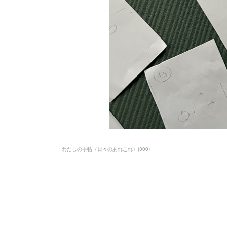
わたしの手帖（日々のあれこれ）
(
300
)