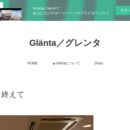
Ameba Owndで
今す
あなただけのホームページやブログをつくろう
Glänta／グレンタ
HOME
▲Gläntaについて
Diary
を終えて