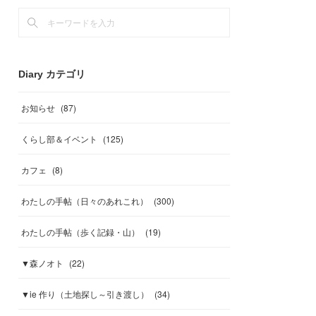
Diary カテゴリ
お知らせ
(
87
)
くらし部＆イベント
(
125
)
カフェ
(
8
)
わたしの手帖（日々のあれこれ）
(
300
)
わたしの手帖（歩く記録・山）
(
19
)
▼森ノオト
(
22
)
▼ie 作り（土地探し～引き渡し）
(
34
)