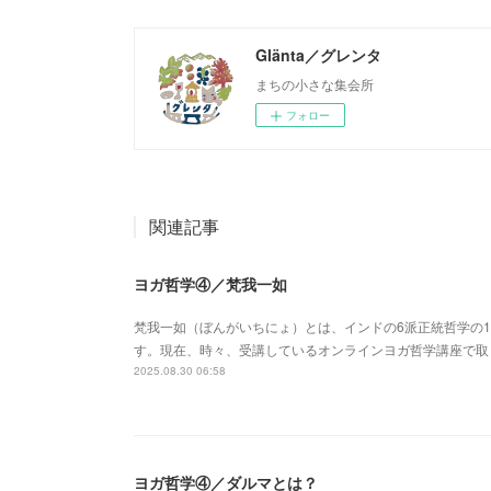
Glänta／グレンタ
まちの小さな集会所
フォロー
関連記事
ヨガ哲学④／梵我一如
梵我一如（ぼんがいちにょ）とは、インドの6派正統哲学の
す。現在、時々、受講しているオンラインヨガ哲学講座で取
2025.08.30 06:58
ヨガ哲学④／ダルマとは？