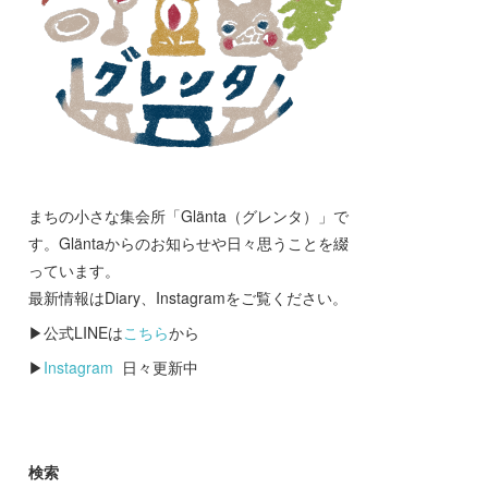
まちの小さな集会所「Glänta（グレンタ）」で
す。Gläntaからのお知らせや日々思うことを綴
っています。
最新情報はDiary、Instagramをご覧ください。
▶公式LINEは
こちら
から
▶
Instagram
日々更新中
検索