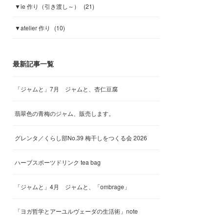
▼ie 作り（引き渡し～）
(
21
)
▼atelier 作り
(
10
)
最新記事一覧
「ジャムと」7月 ジャムと、杏仁豆腐
翡翠色の青梅のジャム、販売します。
グレンタ／くらし部No.39 梅干しをつくる会 2026
ハーブスポーツドリンク tea bag
「ジャムと」4月 ジャムと、「ombrage」
「ヨガ哲学とアーユルヴェーダの生活術」note