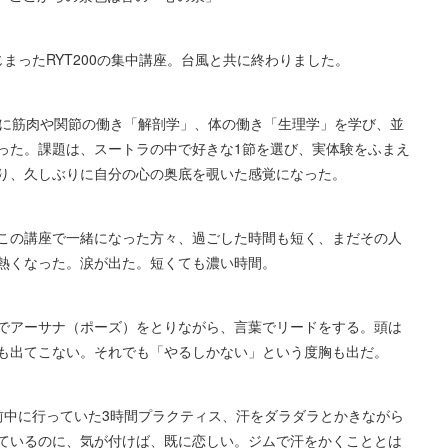
まったRYT200の集中講座。台風と共に終わりました。
らに筋肉や関節の働き「解剖学」、体の働き「生理学」を学び、並
った。課題は、スートラの中で好きな1節を選び、実体験をふまえ
り、久しぶりに自分の心の奥底を覗いた感覚になった。
この講座で一緒になった方々、過ごした時間も短く、まだその人
熱くなった。涙が出た。短くても濃い時間。
でアーサナ（ポーズ）をとりながら、言葉でリードをする。頭は
も出てこない。それでも「やるしかない」という度胸も出だ。
前中に行っていた3時間プラクティス、汗をダラダラとかきながら
ているのに、気が付けば、既に恋しい。ジムで汗をかくこととは