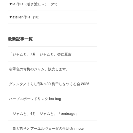
▼ie 作り（引き渡し～）
(
21
)
▼atelier 作り
(
10
)
最新記事一覧
「ジャムと」7月 ジャムと、杏仁豆腐
翡翠色の青梅のジャム、販売します。
グレンタ／くらし部No.39 梅干しをつくる会 2026
ハーブスポーツドリンク tea bag
「ジャムと」4月 ジャムと、「ombrage」
「ヨガ哲学とアーユルヴェーダの生活術」note