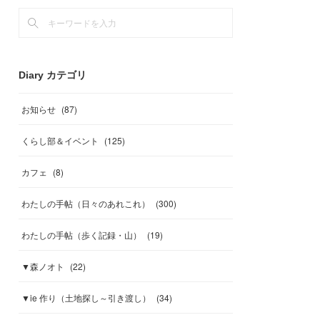
Diary カテゴリ
お知らせ
(
87
)
くらし部＆イベント
(
125
)
カフェ
(
8
)
わたしの手帖（日々のあれこれ）
(
300
)
わたしの手帖（歩く記録・山）
(
19
)
▼森ノオト
(
22
)
▼ie 作り（土地探し～引き渡し）
(
34
)