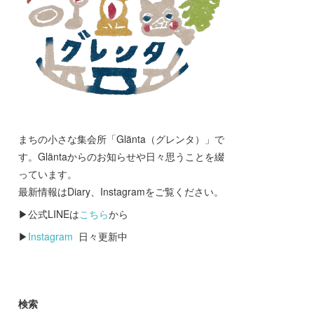
まちの小さな集会所「Glänta（グレンタ）」で
す。Gläntaからのお知らせや日々思うことを綴
っています。
最新情報はDiary、Instagramをご覧ください。
▶公式LINEは
こちら
から
▶
Instagram
日々更新中
検索