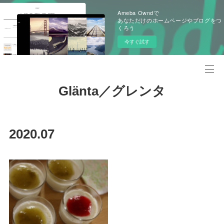
Ameba Owndで
あなただけのホームページやブログをつ
くろう
今すぐ試す
Glänta／グレンタ
2020
.
07