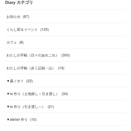
Diary カテゴリ
お知らせ
(
87
)
くらし部＆イベント
(
125
)
カフェ
(
8
)
わたしの手帖（日々のあれこれ）
(
300
)
わたしの手帖（歩く記録・山）
(
19
)
▼森ノオト
(
22
)
▼ie 作り（土地探し～引き渡し）
(
34
)
▼ie 作り（引き渡し～）
(
21
)
▼atelier 作り
(
10
)