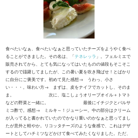
食べたいなぁ、食べたいなぁと思っていたチーズをようやく食べ
ることができました。その名は、「
テネレッラ
」。フェルミエで
販売されてから、とても気になってはいたものの値段もそこそこ
するので躊躇してましたが、この暑い夏を吹き飛ばせ！とばかり
に自分にご褒美です。初めて見た感想→ うわっ、小さ
い・・・。味わい方→ まずは、皮をナイフでカットし、そのま
ま。 次に、塩こしょうオリーブオイル＋トマト
などの野菜と一緒に。 最後にイチジクとバルサ
ミコ酢で。感想→ ミルキ～！ジューシー。中の部分はクリーム
が入ってると書かれていたのでかなり重いのかなぁと思ってまし
たが意外と軽やか。リコッタチーズのような食感で、これはデザ
ートとしてハチミツなどかけて食べてみたくなりました。ただ、