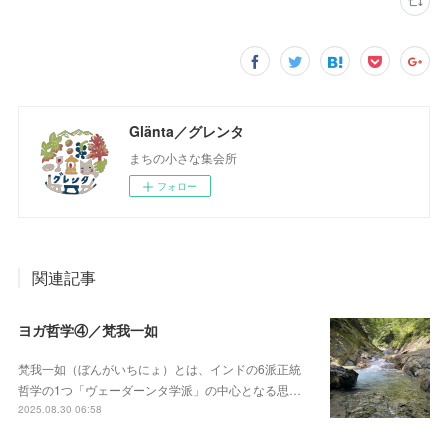
Glänta／グレンタ
まちの小さな集会所
フォロー
関連記事
ヨガ哲学④／梵我一如
梵我一如（ぼんがいちにょ）とは、インドの6派正統
哲学の1つ「ヴェーダーンタ学派」の中心となる思…
2025.08.30 06:58