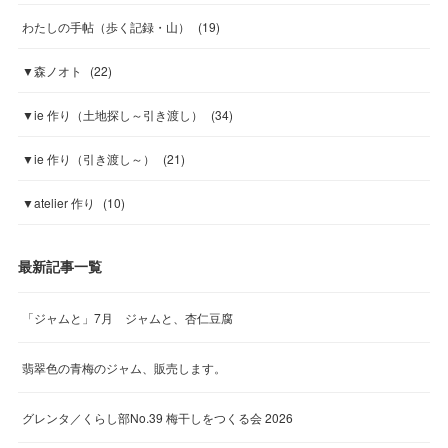
わたしの手帖（歩く記録・山）
(
19
)
▼森ノオト
(
22
)
▼ie 作り（土地探し～引き渡し）
(
34
)
▼ie 作り（引き渡し～）
(
21
)
▼atelier 作り
(
10
)
最新記事一覧
「ジャムと」7月 ジャムと、杏仁豆腐
翡翠色の青梅のジャム、販売します。
グレンタ／くらし部No.39 梅干しをつくる会 2026