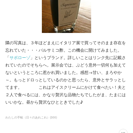
隣の写真は、３年ほどまえにイタリア展で買ってそのまま存在を
忘れていた・・・バルサミコ酢。この機会に開けてみました。
「
サポローゾ
」というブランド。詳しいことはリンク先に記載さ
れていたのでそちらへ。展示会では、ぶどう意外一切何も加えて
ないというところに惹かれ買いました。感想→甘い、まろやか
～。もっとドロっとしているのかと思ったら、意外とサラッとし
てます。 これはアイスクリームにかけて食べたい！夫と
２人で食べるには、かなり贅沢な品物たちでしたがま、たまには
いいかな。昼から贅沢なひとときでした♪
わたしの手帖（日々のあれこれ）
(
300
)