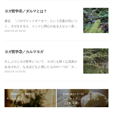
ヨガ哲学④／ダルマとは？
最近、「バカヴァッドギーター」という言葉が目につ
く。ヨガをする人、インドに関心がある人なら一度…
2025.05.25 09:03
ヨガ哲学③／カルマヨガ
久しぶりにヨガ哲学について。ヨガにも様々な流派が
あるけれど、なるほどなと感じたものの一つが「カ…
2025.03.12 03:52
2008.09.11 06:01
2008.09.01 01:03
コスモス
シニフィアン・シニフィエ
（三軒茶屋）