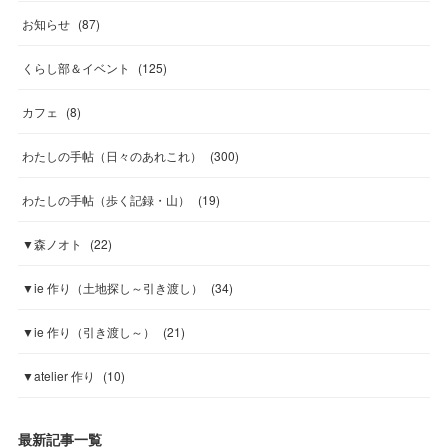
お知らせ
(
87
)
くらし部＆イベント
(
125
)
カフェ
(
8
)
わたしの手帖（日々のあれこれ）
(
300
)
わたしの手帖（歩く記録・山）
(
19
)
▼森ノオト
(
22
)
▼ie 作り（土地探し～引き渡し）
(
34
)
▼ie 作り（引き渡し～）
(
21
)
▼atelier 作り
(
10
)
最新記事一覧