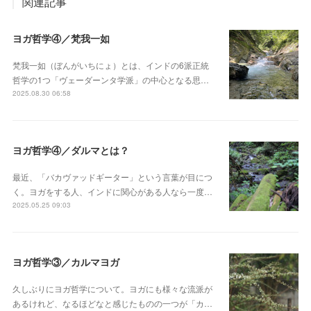
関連記事
ヨガ哲学④／梵我一如
梵我一如（ぼんがいちにょ）とは、インドの6派正統
哲学の1つ「ヴェーダーンタ学派」の中心となる思…
2025.08.30 06:58
ヨガ哲学④／ダルマとは？
最近、「バカヴァッドギーター」という言葉が目につ
く。ヨガをする人、インドに関心がある人なら一度…
2025.05.25 09:03
ヨガ哲学③／カルマヨガ
久しぶりにヨガ哲学について。ヨガにも様々な流派が
あるけれど、なるほどなと感じたものの一つが「カ…