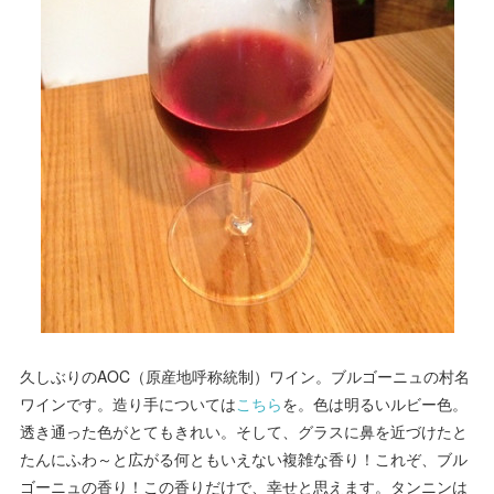
久しぶりのAOC（原産地呼称統制）ワイン。ブルゴーニュの村名
ワインです。造り手については
こちら
を。色は明るいルビー色。
透き通った色がとてもきれい。そして、グラスに鼻を近づけたと
たんにふわ～と広がる何ともいえない複雑な香り！これぞ、ブル
ゴーニュの香り！この香りだけで、幸せと思えます。タンニンは