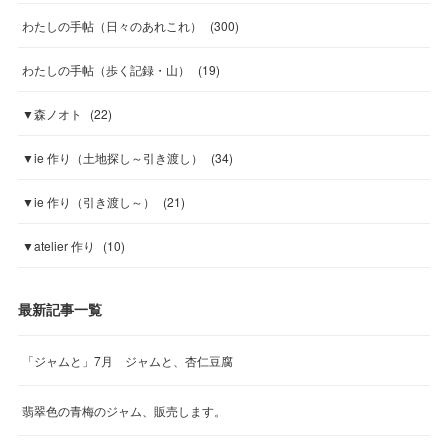
わたしの手帖（日々のあれこれ）
(
300
)
わたしの手帖（歩く記録・山）
(
19
)
▼森ノオト
(
22
)
▼ie 作り（土地探し～引き渡し）
(
34
)
▼ie 作り（引き渡し～）
(
21
)
▼atelier 作り
(
10
)
最新記事一覧
「ジャムと」7月 ジャムと、杏仁豆腐
翡翠色の青梅のジャム、販売します。