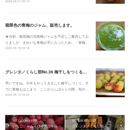
2026.06.01 05:14
翡翠色の青梅のジャム、販売します。
★当初、南高梅の完熟梅ジャムを予定しご案内してお
りましが、きれいな青梅が手に入ったため、「青梅…
2026.05.18 05:16
グレンタ／くらし部No.39 梅干しをつくる会 2026
早いですね、今年もやってきました梅干しづくり。す
でに青梅もはじまり、ここからしばらくの間、旬の…
2026.05.15 04:04
2017.03.16 05:00
2017.03.07 02:27
いちごジャム＋ローズリキ
グレンタ／くらし部