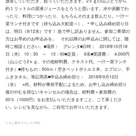
放置していただき、絞っていただきます。2ｋｇの山ぶどうから
約１リットルの原液ジュースをとろうと思います。水や炭酸でわ
ったり、料理につかったり、もちろんそのまま飲んだり。一汁一
菜ランチ付きです（持ち込み大歓迎～）。＊申し込み締め切り日
は、明日（9/12水）です！ 急で申し訳ありません。参加ご希望の
方はお早めのお申込みを。 それ以降のお申込みに関しては、随
時ご相談ください。■場所： グレンタ■日時： 2018年10月18
日（木) 10：30 ～ 13：00■定員： 6名■受講費： 4,000円
（山ぶどう2ｋｇ、その他材料費、テキスト代、一汁一菜ランチ
付き）■持ちもの：500ｍｌ空きペットボトル２本、エプロン、手
ふきタオル、筆記用具■申込み締め切り： 2018年9月12日
（水） ※尚、材料が事前手配によるため、お申し込み締め切り
後のやむを得ないキャンセルの場合は、材料費＋参加費の
50％（1000円）をお支払いいただきますこと、ご了承くださ
い。レシピを見ながら、ご自宅でお作りいただきます。
くらし部＆イベント
(
125
)