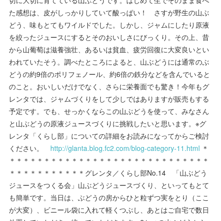
切に大切に育てている山ぶどうです。はじめて生でそのまま食べ
た感想は、皮がしっかりしていて酸っぱい！ さすが野生の山ぶ
どう、味もとてもワイルドでした。しかし、ジャムにしたり原液
を絞ったジュースにするとそのおいしさにびっくり。その上、昔
から山葡萄は滋養強壮、あるいは貧血、疲労回復に大変良いとい
われていたそう。調べたところによると、山ぶどうには通常のぶ
どうの約9倍のポリフェノール、約6倍の鉄分などを含んでいると
のこと。おいしいだけでなく、さらに栄養面でも驚き！今年もグ
レンタでは、ジャムづくりをして少しではありますが販売もする
予定です。でも、せっかくならこの山ぶどうを使って、みなさん
と山ぶどうの原液ジュースづくりに挑戦したいと思います。※グ
レンタ「くらし部」についての詳細をお読みになってからご検討
ください。
http://glanta.blog.fc2.com/blog-category-11.html
＊
＊＊＊＊＊＊＊＊＊＊＊＊＊＊＊＊＊＊＊＊＊＊＊＊＊＊＊＊＊
＊＊＊＊＊＊＊＊＊＊＊グレンタ／くらし部No.14 「山ぶどう
ジュースをつくる会」山ぶどうジュースづくり、といってもとて
も簡単です。当日は、ぶどうの房からひと粒ずつ実をとり（ここ
が大変）、ビニール袋に入れて軽くつぶし、あとはご自宅で数日