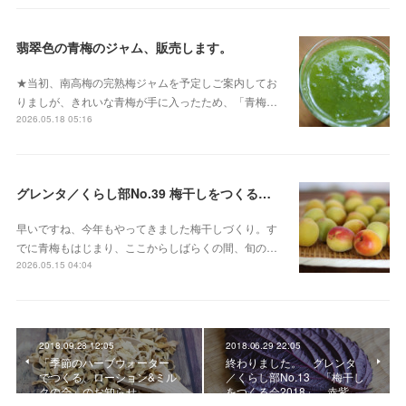
翡翠色の青梅のジャム、販売します。
★当初、南高梅の完熟梅ジャムを予定しご案内してお
りましが、きれいな青梅が手に入ったため、「青梅…
2026.05.18 05:16
グレンタ／くらし部No.39 梅干しをつくる会 2026
早いですね、今年もやってきました梅干しづくり。す
でに青梅もはじまり、ここからしばらくの間、旬の…
2026.05.15 04:04
2018.09.28 12:05
2018.06.29 22:05
「季節のハーブウォーター
終わりました。 グレンタ
でつくる、ローション&ミル
／くらし部No.13 「梅干し
クの会」のお知らせ
をつくる会2018」 赤紫…