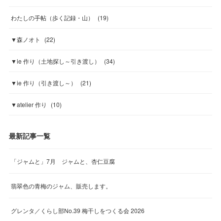
わたしの手帖（歩く記録・山）
(
19
)
▼森ノオト
(
22
)
▼ie 作り（土地探し～引き渡し）
(
34
)
▼ie 作り（引き渡し～）
(
21
)
▼atelier 作り
(
10
)
最新記事一覧
「ジャムと」7月 ジャムと、杏仁豆腐
翡翠色の青梅のジャム、販売します。
グレンタ／くらし部No.39 梅干しをつくる会 2026