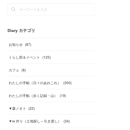
Diary カテゴリ
お知らせ
(
87
)
くらし部＆イベント
(
125
)
カフェ
(
8
)
わたしの手帖（日々のあれこれ）
(
300
)
わたしの手帖（歩く記録・山）
(
19
)
▼森ノオト
(
22
)
▼ie 作り（土地探し～引き渡し）
(
34
)