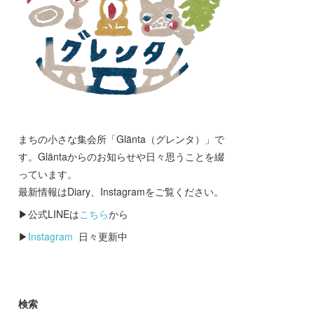
まちの小さな集会所「Glänta（グレンタ）」で
す。Gläntaからのお知らせや日々思うことを綴
っています。
最新情報はDiary、Instagramをご覧ください。
▶公式LINEは
こちら
から
▶
Instagram
日々更新中
検索