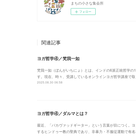
まちの小さな集会所
フォロー
関連記事
ヨガ哲学④／梵我一如
梵我一如（ぼんがいちにょ）とは、インドの6派正統哲学の
す。現在、時々、受講しているオンラインヨガ哲学講座で取
2025.08.30 06:58
ヨガ哲学④／ダルマとは？
最近、「バカヴァッドギーター」という言葉が目につく。ヨ
するヒンドゥー教の聖典であり、非暴力・不服従運動で有名