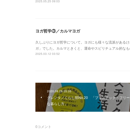
2025.05.25 09:03
ヨガ哲学③／カルマヨガ
久しぶりにヨガ哲学について。ヨガにも様々な流派があるけ
ガ」でした。カルマときくと、運命やスピリチュアル的なも
2025.03.12 03:52
2020.08.28 05:35
グレンタ／くらし部No.20 「プラスチック・フリー
な暮らし方」
0
コメント