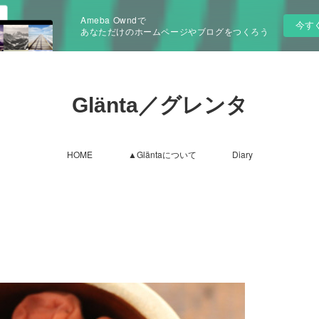
Ameba Owndで
今す
あなただけのホームページやブログをつくろう
Glänta／グレンタ
HOME
▲Gläntaについて
Diary