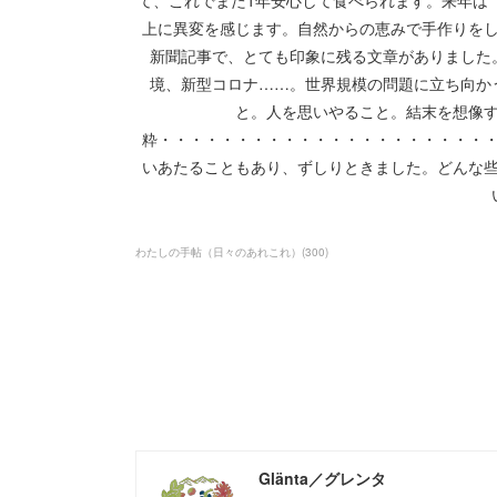
て、これでまた1年安心して食べられます。来年は
上に異変を感じます。自然からの恵みで手作りを
新聞記事で、とても印象に残る文章がありました
境、新型コロナ……。世界規模の問題に立ち向か
と。人を思いやること。結末を想像
粋・・・・・・・・・・・・・・・・・・・・・
いあたることもあり、ずしりときました。どんな
わたしの手帖（日々のあれこれ）
(
300
)
Glänta／グレンタ