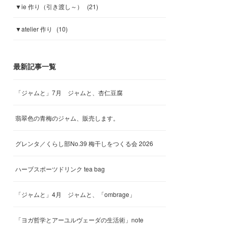
▼ie 作り（引き渡し～）
(
21
)
▼atelier 作り
(
10
)
最新記事一覧
「ジャムと」7月 ジャムと、杏仁豆腐
翡翠色の青梅のジャム、販売します。
グレンタ／くらし部No.39 梅干しをつくる会 2026
ハーブスポーツドリンク tea bag
「ジャムと」4月 ジャムと、「ombrage」
「ヨガ哲学とアーユルヴェーダの生活術」note