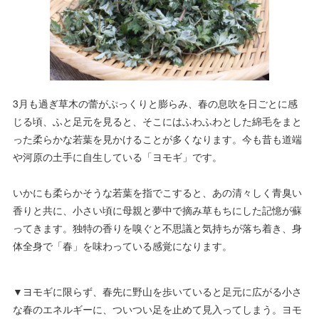
3月も過ぎ草木の蕾がぷっくりと膨らみ、春の息吹を日ごとに感
じる頃、ふと足元を見ると、そこにはふわふわとした綿毛をまと
った柔らかな若葉を見かけることが多くなります。今も昔も道端
や河原の土手に自生している「ヨモギ」です。
いかにも柔らかそうな若葉を指でこすると、あの清々しく青臭い
香りと共に、小さい頃に母親と夢中で摘み草もちにした記憶が蘇
ってきます。独特の香りを嗅ぐと不思議と気持ちが落ち着き、身
体全身で「春」を味わっている感覚になります。
▼ヨモギに限らず、春先に野山を歩いていると足元に広がる小さ
な春のエネルギーに、ついつい足を止めて見入ってしまう。ヨモ