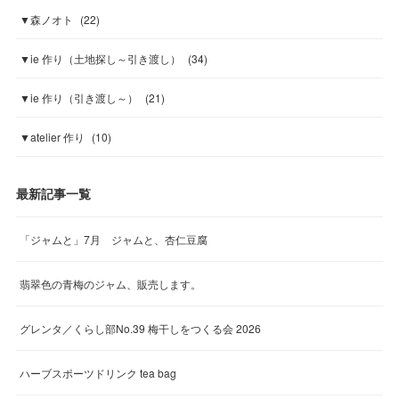
▼森ノオト
(
22
)
▼ie 作り（土地探し～引き渡し）
(
34
)
▼ie 作り（引き渡し～）
(
21
)
▼atelier 作り
(
10
)
最新記事一覧
「ジャムと」7月 ジャムと、杏仁豆腐
翡翠色の青梅のジャム、販売します。
グレンタ／くらし部No.39 梅干しをつくる会 2026
ハーブスポーツドリンク tea bag