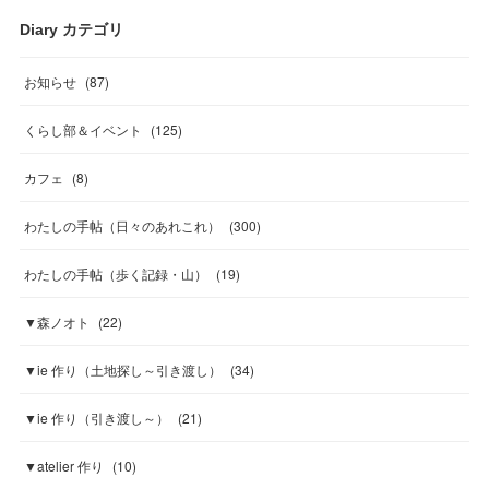
Diary カテゴリ
お知らせ
(
87
)
くらし部＆イベント
(
125
)
カフェ
(
8
)
わたしの手帖（日々のあれこれ）
(
300
)
わたしの手帖（歩く記録・山）
(
19
)
▼森ノオト
(
22
)
▼ie 作り（土地探し～引き渡し）
(
34
)
▼ie 作り（引き渡し～）
(
21
)
▼atelier 作り
(
10
)